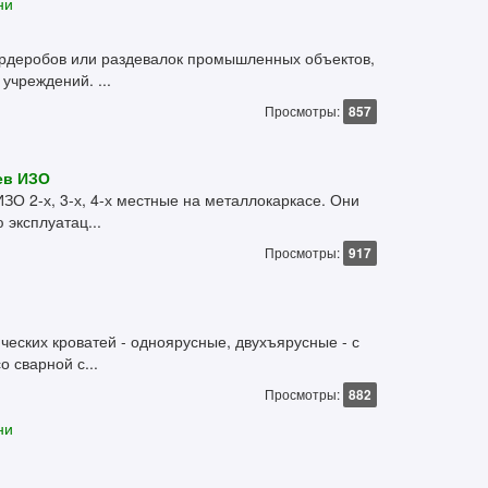
ни
ардеробов или раздевалок промышленных объектов,
учреждений. ...
Просмотры:
857
ев ИЗО
ЗО 2-х, 3-х, 4-х местные на металлокаркасе. Они
эксплуатац...
Просмотры:
917
еских кроватей - одноярусные, двухъярусные - с
о сварной с...
Просмотры:
882
ни