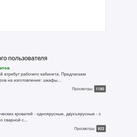
ого пользователя
нтов
атрибут рабочего кабинета. Предлагаем
в на изготовление: шкафы...
Просмотры:
1180
еских кроватей - одноярусные, двухъярусные - с
о сварной с...
Просмотры:
922