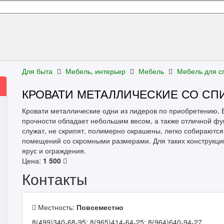
Для быта
Мебель, интерьер
Мебель
Мебель для с
КРОВАТИ МЕТАЛЛИЧЕСКИЕ СО СП
Кровати металлические одни из лидеров по приобретению. 
прочности обладает небольшим весом, а также отличной фу
служат, не скрипят, полимерно окрашены, легко собираются
помещений со скромными размерами. Для таких конструкци
ярус и ограждения.
Цена:
1 500
Контакты
Местность:
Повсеместно
8(499)340-68-95; 8(965)414-64-25; 8(964)640-94-27