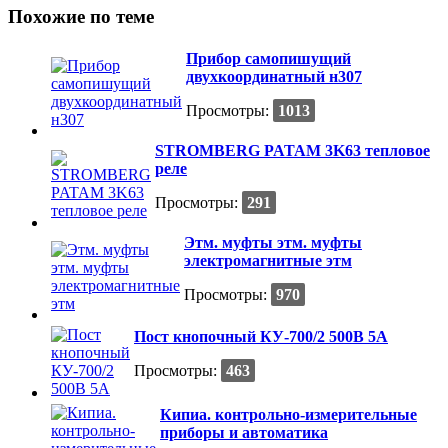
Похожие по теме
Прибор самопишущий
двухкоординатный н307
Просмотры:
1013
STROMBERG PATAM 3K63 тепловое
реле
Просмотры:
291
Этм. муфты этм. муфты
электромагнитные этм
Просмотры:
970
Пост кнопочный КУ-700/2 500В 5А
Просмотры:
463
Кипиа. контрольно-измерительные
приборы и автоматика