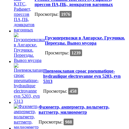
прессов ПА,ПБ, домкратов вагонных
Просмотры:
1976
Грузоперевозки в Ангарске. Грузчики.
Переезды. Вывоз мусора
Просмотры:
1239
Пневмоклапан сроас pneumatique-
hydraulique electrovanne evn 5203, evn
5313
Просмотры:
458
Фазометр, амперметр, вольтметр,
ваттметр, милиомметр
Просмотры:
988