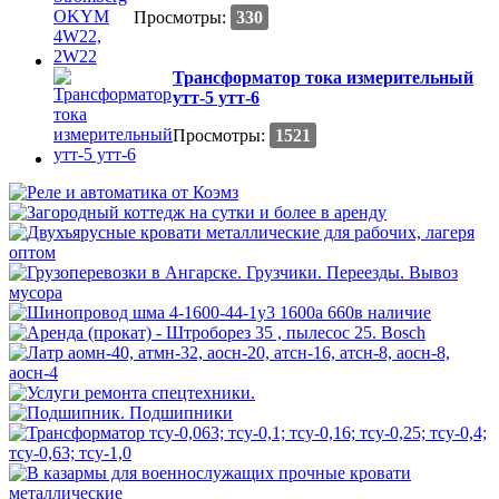
Просмотры:
330
Трансформатор тока измерительный
утт-5 утт-6
Просмотры:
1521