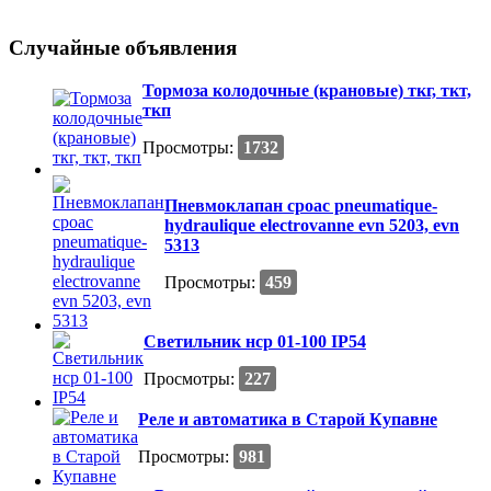
Случайные объявления
Тормоза колодочные (крановые) ткг, ткт,
ткп
Просмотры:
1732
Пневмоклапан сроас pneumatique-
hydraulique electrovanne evn 5203, evn
5313
Просмотры:
459
Светильник нср 01-100 IP54
Просмотры:
227
Реле и автоматика в Старой Купавне
Просмотры:
981