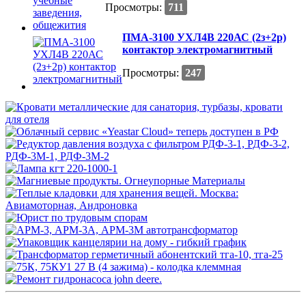
Просмотры:
711
ПМА-3100 УХЛ4В 220АС (2з+2р)
контактор электромагнитный
Просмотры:
247