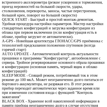
встроенного акселерометра (резкие ускорения и торможения,
проезд неровностей на большой скорости, удары,
столкновения, перевороты, заносы, частые перестроения,
большой крен, поворот на большой скорости)
QUICK START - Быстрый и простой монтаж-демонтаж.
Удобная процедура настройки параметров. Мастер настройки
стандартных конфигураций и загрузка конфигурации из
облака при первом включении (если конфигурация есть в
облаке, прибор загрузит ее автоматически).
A-GPS - Новейшая архитектура ГЛОНАСС/GPS приёмника с
технологией предсказания положения спутников (всегда
горячий старт)
AUTO UPDATE - Автоматический контроль актуальности
прошивки и программы "Конфигуратор", автообновление с
сервера. Тройное резервирование основного образа прошивки
и конфигурации (основная память, черный ящик и облако
конфигураций)
SLEEP MODE - Спящий режим, потребляемый ток в этом
режиме до 100 мкА. Может неограниченно долго питаться от
бортового аккумулятора, не разряжая его. В этот режим
прибор переходит автоматически через заданное время или
при изменении состояния входа с функцией "Контроль
зажигания"
BLACK BOX - Хранение всей накопленной информации в
памяти прибора неограниченно долго в случае отсутствия