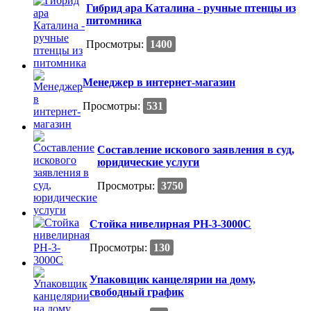
Гибрид ара Каталина - ручные птенцы из
питомника
Просмотры:
1400
Менеджер в интернет-магазин
Просмотры:
531
Составление искового заявления в суд,
юридические услуги
Просмотры:
3750
Стойка нивелирная РН-3-3000С
Просмотры:
130
Упаковщик канцелярии на дому,
свободный график