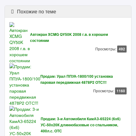
Похожие по теме
Автокран XCMG QY50K 2008 г.в. в хорошем
состоянии
Просмотры:
492
Продам: Урал ППУА-1800/100 установка
паровая передвижная 4878Р2 ОТС!!!
Просмотры:
1160
Продам: 3-и Автомобиля КамАЗ-65224 (6х6)
УС-50х20К длиннобазовые со спальником,
400л.с. ОТС