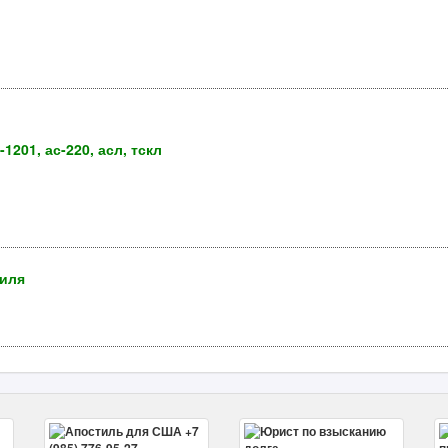
1201, ас-220, асл, тскл
биля