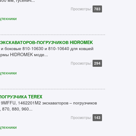
00 мм, гусенич...
Просмотры:
783
цтехники
 ЭКСКАВАТОРОВ-ПОГРУЗЧИКОВ HIDROMEK
 и боковые 810-10630 и 810-10640 для ковшей
фирмы HIDROMEK моде...
Просмотры:
294
цтехники
ПОГРУЗЧИКА TEREX
19MFFU, 1462201M2 экскаваторов – погрузчиков
 870, 880, 960...
Просмотры:
143
цтехники