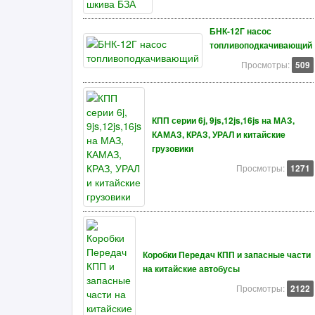
БНК-12Г насос
топливоподкачивающий
Просмотры:
509
КПП серии 6j, 9js,12js,16js на МАЗ,
КАМАЗ, КРАЗ, УРАЛ и китайские
грузовики
Просмотры:
1271
Коробки Передач КПП и запасные части
на китайские автобусы
Просмотры:
2122