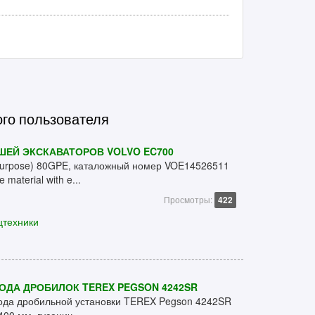
ого пользователя
ШЕЙ ЭКСКАВАТОРОВ VOLVO EC700
Purpose) 80GPE, каталожный номер VOE14526511
material with e...
Просмотры:
422
цтехники
ОДА ДРОБИЛОК TEREX PEGSON 4242SR
хода дробильной установки TEREX Pegson 4242SR