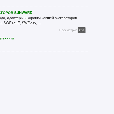
АТОРОВ SUNWARD
ода, адаптеры и коронки ковшей экскаваторов
, SWE150E, SWE205, ...
Просмотры:
266
цтехники