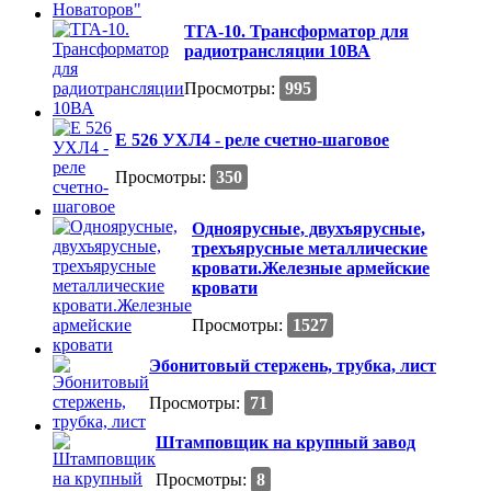
ТГА-10. Трансформатор для
радиотрансляции 10ВА
Просмотры:
995
Е 526 УХЛ4 - реле счетно-шаговое
Просмотры:
350
Одноярусные, двухъярусные,
трехъярусные металлические
кровати.Железные армейские
кровати
Просмотры:
1527
Эбонитовый стержень, трубка, лист
Просмотры:
71
Штамповщик на крупный завод
Просмотры:
8