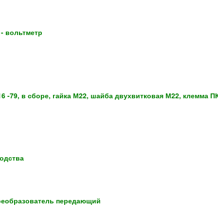
 - вольтметр
 -79, в сборе, гайка М22, шайба двухвитковая М22, клемма П
одства
преобразователь передающий