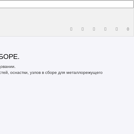
0
БОРЕ.
довании.
стей, оснастки, узлов в сборе для металлорежущего