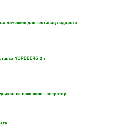
таллические для гостиниц недорого
ставка NORDBERG 2 т
ников на вакансию - оператор
лата