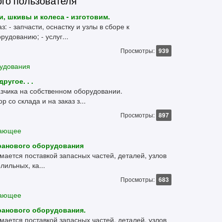
ого пользователя
и, шкивы и колеса - изготовим.
: - запчасти, оснастку и узлы в сборе к
дованию; - услуг...
Просмотры:
939
рудования
ругое. . .
азчика на собственном оборудовании.
со склада и на заказ з...
Просмотры:
897
вающее
кранового оборудования
ается поставкой запасных частей, деталей, узлов
лильных, ка...
Просмотры:
683
вающее
кранового оборудования.
ается поставкой запасных частей, деталей, узлов