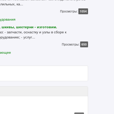
лильных, ка...
Просмотры:
1054
рудования
 шкивы, шестерни - изготовим.
: - запчасти, оснастку и узлы в сборе к
дованию; - услуг...
Просмотры:
650
вающее