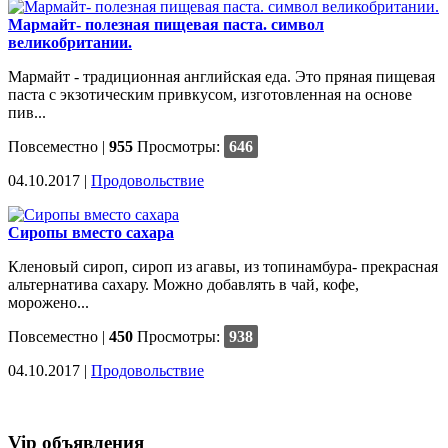
Мармайт- полезная пищевая паста. символ
великобритании.
Мармайт - традиционная английская еда. Это пряная пищевая
паста с экзотическим привкусом, изготовленная на основе
пив...
Повсеместно
|
955
Просмотры:
646
04.10.2017 |
Продовольствие
Сиропы вместо сахара
Кленовый сироп, сироп из агавы, из топинамбура- прекрасная
альтернатива сахару. Можно добавлять в чай, кофе,
морожено...
Повсеместно
|
450
Просмотры:
938
04.10.2017 |
Продовольствие
Vip объявления