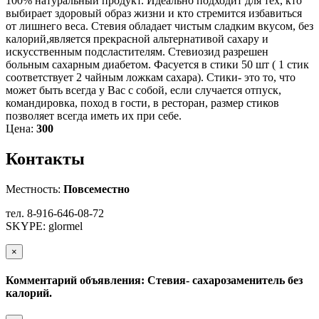
100% натуральный продукт. Идеально подходит для тех, кто
выбирает здоровый образ жизни и кто стремится избавиться
от лишнего веса. Стевия обладает чистым сладким вкусом, без
калорий,является прекрасной альтернативой сахару и
искусственным подсластителям. Стевиозид разрешен
больным сахарным диабетом. Фасуется в стики 50 шт ( 1 стик
соответствует 2 чайным ложкам сахара). Стики- это то, что
может быть всегда у Вас с собой, если случается отпуск,
командировка, поход в гости, в ресторан, размер стиков
позволяет всегда иметь их при себе.
Цена:
300
Контакты
Местность:
Повсеместно
тел. 8-916-646-08-72
SKYPE: glormel
×
Комментарий объявления: Стевия- сахарозаменитель без
калорий.