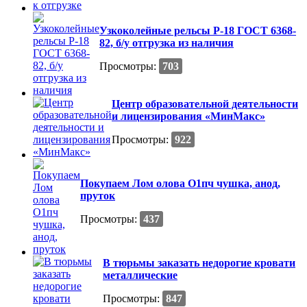
Узкоколейные рельсы Р-18 ГОСТ 6368-
82, б/у отгрузка из наличия
Просмотры:
703
Центр образовательной деятельности
и лицензирования «МинМакс»
Просмотры:
922
Покупаем Лом олова О1пч чушка, анод,
пруток
Просмотры:
437
В тюрьмы заказать недорогие кровати
металлические
Просмотры:
847