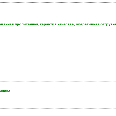
евянная пропитанная, гарантия качества, оперативная отгрузк
омника