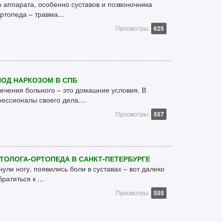
 аппарата, особенно суставов и позвоночника
ртопеда – травма...
Просмотры:
625
ПОД НАРКОЗОМ В СПБ
чения больного – это домашние условия. В
ссионалы своего дела....
Просмотры:
557
ОЛОГА-ОРТОПЕДА В САНКТ-ПЕТЕРБУРГЕ
ули ногу, появились боли в суставах – вот далеко
атиться к ...
Просмотры:
555