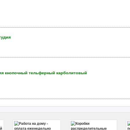
тудия
ения кнопочный тельферный карболитовый