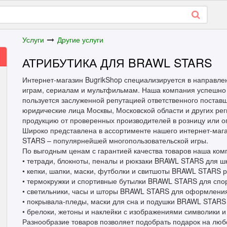
Услуги
Другие услуги
АТРИБУТИКА ДЛЯ BRAWL STARS
Интернет-магазин BugrikShop специализируется в направле
играм, сериалам и мультфильмам. Наша компания успешно 
пользуется заслуженной репутацией ответственного постав
юридические лица Москвы, Московской области и других рег
продукцию от проверенных производителей в розницу или 
Широко представлена в ассортименте нашего интернет-маг
STARS – популярнейшей многопользовательской игры.
По выгодным ценам с гарантией качества товаров наша комп
• тетради, блокноты, пеналы и рюкзаки BRAWL STARS для ш
• кепки, шапки, маски, футболки и свитшоты BRAWL STARS 
• термокружки и спортивные бутылки BRAWL STARS для спо
• светильники, часы и шторы BRAWL STARS для оформления
• покрывала-пледы, маски для сна и подушки BRAWL STARS 
• брелоки, жетоны и наклейки с изображениями символики 
Разнообразие товаров позволяет подобрать подарок на любо