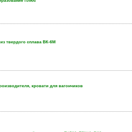
Образование Плюс
 из твердого сплава ВК-6М
роизводителя, кровати для вагончиков