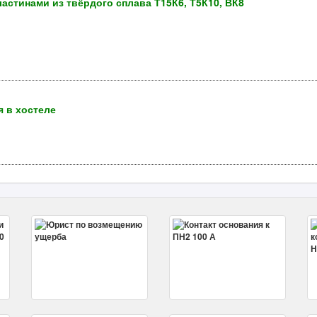
астинами из твёрдого сплава Т15К6, Т5К10, ВК8
 в хостеле