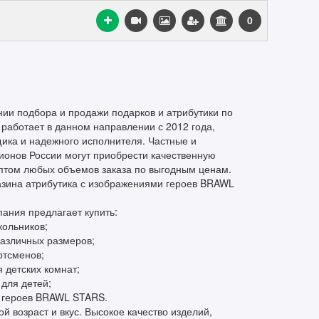
0
нии подбора и продажи подарков и атрибутики по
работает в данном направлении с 2012 года,
щика и надежного исполнителя. Частные и
ионов России могут приобрести качественную
оптом любых объемов заказа по выгодным ценам.
азина атрибутика с изображениями героев BRAWL
ания предлагает купить:
кольников;
различных размеров;
ртсменов;
 детских комнат;
для детей;
и героев BRAWL STARS.
й возраст и вкус. Высокое качество изделий,