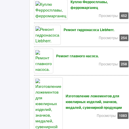
Куплю Ферросплавы,
ферромарганец
Просмотры:
452
Ремонт гидронасоса Liebherr.
Просмотры:
254
Ремонт главного насоса.
Просмотры:
258
Изготовление ложементов для
ювелирных изделий, значков,
медалей, сувенирной продукции
Просмотры:
1083