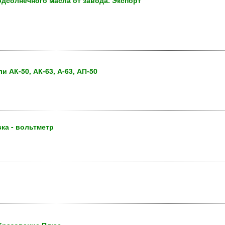
дсолнечного масла от завода. Экспорт
 АК-50, АК-63, А-63, АП-50
ка - вольтметр
.