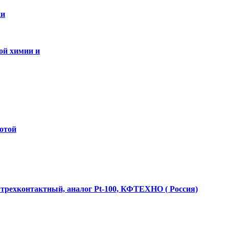
ки
ой химии и
ботой
трехконтактный, аналог Pt-100, КФТЕХНО ( Россия)