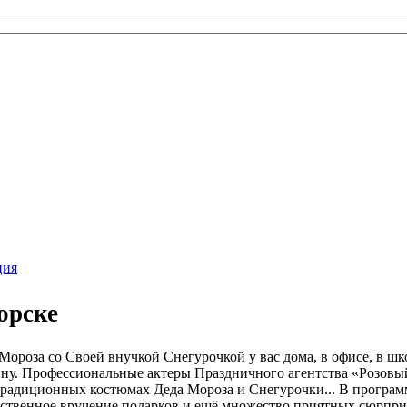
ция
орске
ороза со Своей внучкой Снегурочкой у вас дома, в офисе, в шко
ину. Профессиональные актеры Праздничного агентства «Розовый
радиционных костюмах Деда Мороза и Снегурочки... В программ
ественное вручение подарков и ещё множество приятных сюрпри