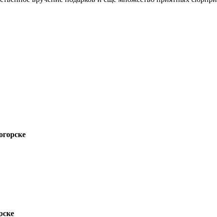
огорске
рске