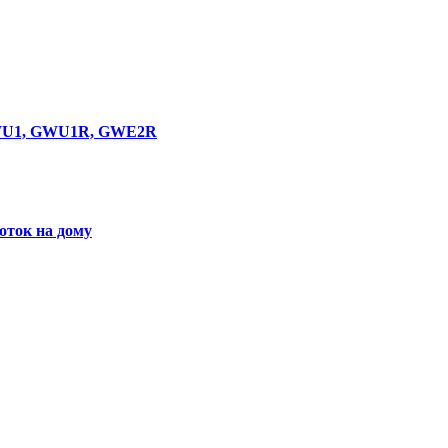
GWU1, GWU1R, GWE2R
оток на дому