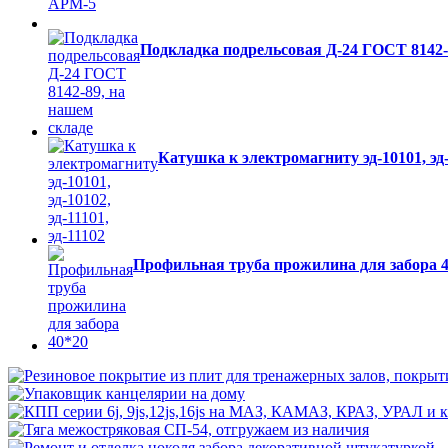
Подкладка подрельсовая Д-24 ГОСТ 8142-
Катушка к электромагниту эд-10101, эд-1
Профильная труба прожилина для забора 