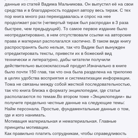
данные из статей Вадима Мальчикова. Он выпустил её на свои
средства и в благодарность подарил автору весь тираж. С тех
пор книга много раз переиздавалась и спрос на нее
продолжает расти (четвертый тираж был распродан в 3 раза
быстрее, чем предыдущий). То самое первое издание было
неотредактировано, в нем отсутствовали ссылки на авторские
права и материал располагался хаотично. В таком виде книгу
распространять было нельзя, так что Вадим был вынужден
отредактировать тексты, привести их в божеский вид
технически и литературно, дабы читатели получили
действительно высококлассный продукт.Изначально в книге
было почти 150 глав, так что она была разделена на трилогию
в целях удобства восприятия и систематизации информации.
Тома не связаны между собой жесткой последовательностью,
так что книга близка к формату энциклопедии, где статьи
располагаются по темам.Во втором томе «Энциклопедии» вы
получите предельно честные данные на следующие темы:
Найм персонала. Простые, фундаментальные данные о том,
где и кого нанимать.
Мотивация материальная и нематериальная. Главные
принципы мотивации.
Как правильно платить сотрудникам, чтобы справедливость