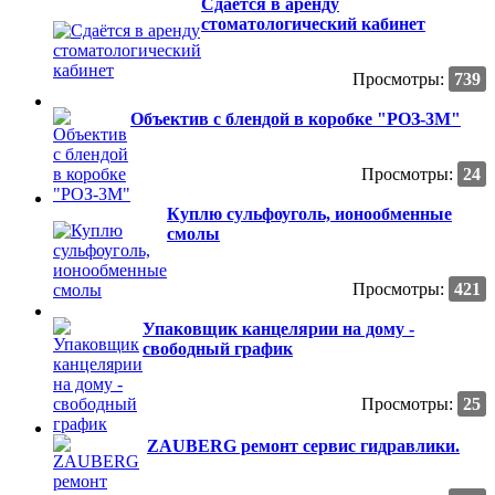
Сдаётся в аренду
стоматологический кабинет
Просмотры:
739
Объектив с блендой в коробке "РОЗ-3М"
Просмотры:
24
Куплю сульфоуголь, ионообменные
смолы
Просмотры:
421
Упаковщик канцелярии на дому -
свободный график
Просмотры:
25
ZAUBERG ремонт сервис гидравлики.