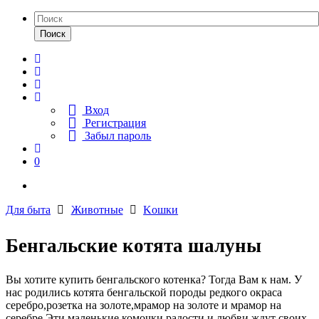
Поиск
Вход
Регистрация
Забыл пароль
0
Для быта
Животные
Kошки
Бенгальские котята шалуны
Вы хотите купить бенгальского котенка? Тогда Вам к нам. У
нас родились котята бенгальской породы редкого окраса
серебро,розетка на золоте,мрамор на золоте и мрамор на
серебре.Эти маленькие комочки радости и любви ждут своих