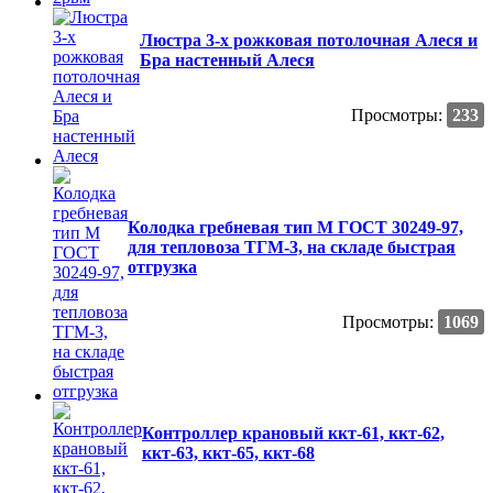
Люстра 3-х рожковая потолочная Алеся и
Бра настенный Алеся
Просмотры:
233
Колодка гребневая тип М ГОСТ 30249-97,
для тепловоза ТГМ-3, на складе быстрая
отгрузка
Просмотры:
1069
Контроллер крановый ккт-61, ккт-62,
ккт-63, ккт-65, ккт-68