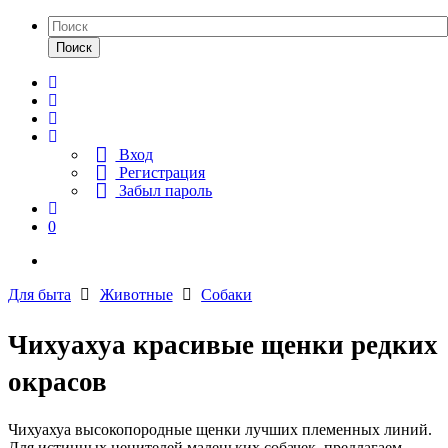
Поиск
Вход
Регистрация
Забыл пароль
0
Для быта
Животные
Собаки
Чихуахуа красивые щенки редких
окрасов
Чихуахуа высокопородные щенки лучших племенных линий.
Для истинных ценителей маленьких собачек, предлагаем