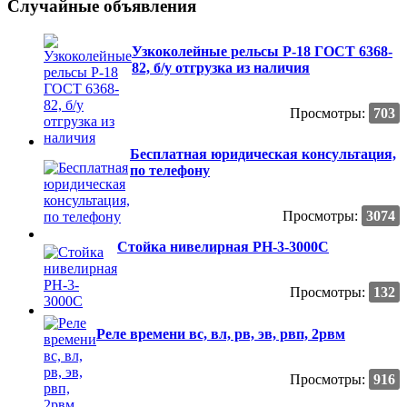
Случайные объявления
Узкоколейные рельсы Р-18 ГОСТ 6368-
82, б/у отгрузка из наличия
Просмотры:
703
Бесплатная юридическая консультация,
по телефону
Просмотры:
3074
Стойка нивелирная РН-3-3000С
Просмотры:
132
Реле времени вс, вл, рв, эв, рвп, 2рвм
Просмотры:
916