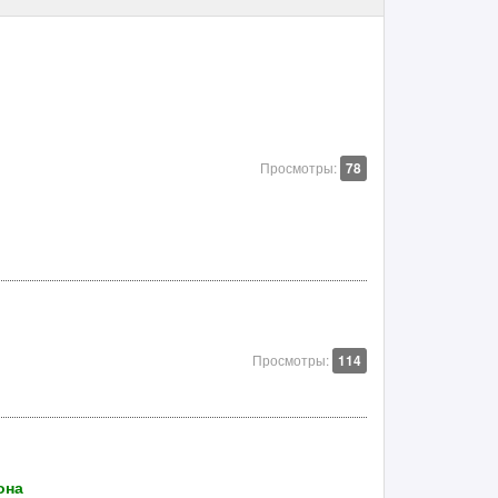
Просмотры:
78
Просмотры:
114
она