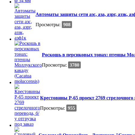
Автоматы защиты сети азс, аза, азрг, аззк, аз
Просмотры:
908
Роскошь в персиковых тонах: птенцы Молл
Просмотры:
3780
Крестовины Р-65 проект 2769 стрелочного п
Просмотры:
955