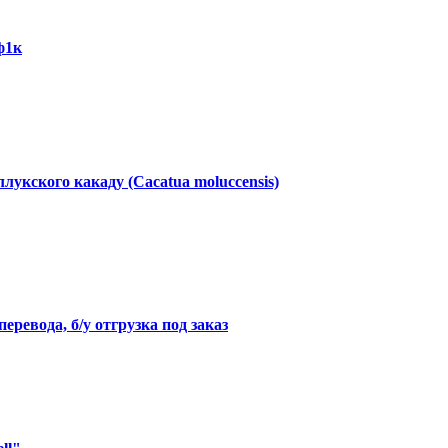
ф1к
укского какаду (Cacatua moluccensis)
еревода, б/у отгрузка под заказ