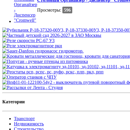
Столовый Органайзер - Диспенсер "Cromwe
Просмотры:
596
Категории
Транспорт
Недвижимость
Строительство