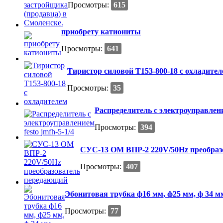
Просмотры:
615
приобрету катиониты
Просмотры:
641
Тиристор силовой Т153-800-18 с охладите
Просмотры:
35
Распределитель с электроуправление
Просмотры:
394
СУС-13 ОМ ВПР-2 220V/50Hz преобраз
Просмотры:
407
Эбонитовая трубка ф16 мм, ф25 мм, ф 34 м
Просмотры:
77