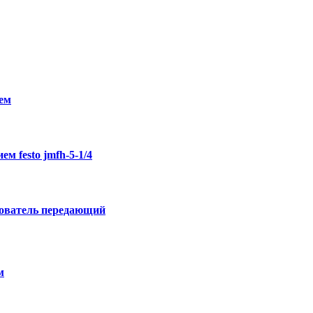
лем
м festo jmfh-5-1/4
ователь передающий
м