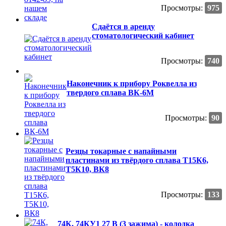
Просмотры:
975
Сдаётся в аренду
стоматологический кабинет
Просмотры:
740
Наконечник к прибору Роквелла из
твердого сплава ВК-6М
Просмотры:
90
Резцы токарные с напайными
пластинами из твёрдого сплава Т15К6,
Т5К10, ВК8
Просмотры:
133
74К, 74КУ1 27 В (3 зажима) - колодка