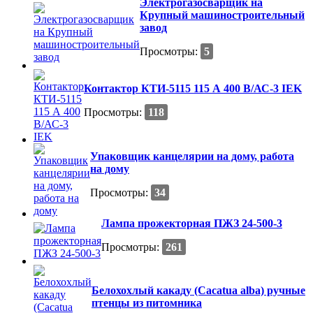
Электрогазосварщик на
Крупный машиностроительный
завод
Просмотры:
5
Контактор КТИ-5115 115 А 400 В/АС-3 IEK
Просмотры:
118
Упаковщик канцелярии на дому, работа
на дому
Просмотры:
34
Лампа прожекторная ПЖЗ 24-500-3
Просмотры:
261
Белохохлый какаду (Cacatua alba) ручные
птенцы из питомника