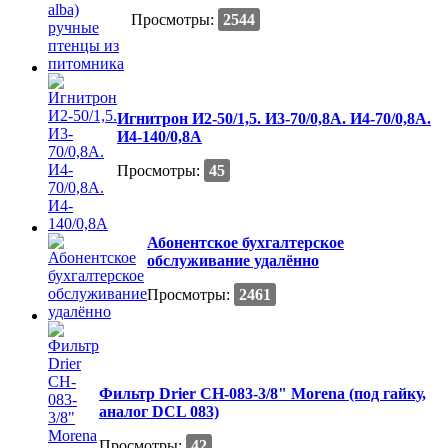
Просмотры:
2544
Игнитрон И2-50/1,5. И3-70/0,8А. И4-70/0,8А.
И4-140/0,8А
Просмотры:
45
Абонентское бухгалтерское
обслуживание удалённо
Просмотры:
2461
Фильтр Drier CH-083-3/8" Morena (под гайку,
аналог DCL 083)
Просмотры:
42