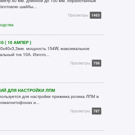
аметр 40 мм. длинной до 100 мм. обработанные
Изготовлю шайбы...
Просмотры:
1463
водства
 ( 10 АМПЕР )
40х40х3,3мм. мощность 154W, максимальное
льный ток 10А. Изгото...
Просмотры:
756
ИЙ ДЛЯ НАСТРОЙКИ ЛПМ
ользуется для настройки прижима ролика ЛПМ в
еомагнитофонах и...
Просмотры:
787