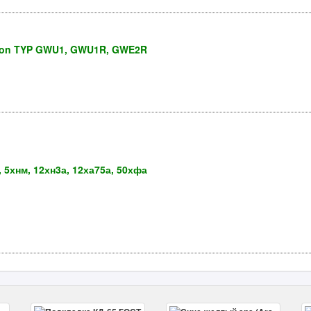
ron TYP GWU1, GWU1R, GWE2R
, 5хнм, 12хн3а, 12ха75а, 50хфа