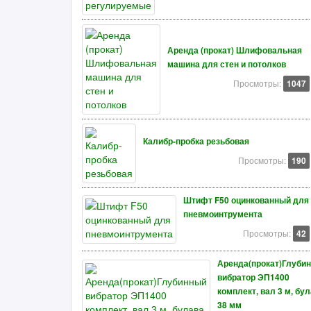
Аренда (прокат) Шлифовальная
машина для стен и потолков
Просмотры:
1047
Калибр-пробка резьбовая
Просмотры:
190
Штифт F50 оцинкованный для
пневмоинтрумента
Просмотры:
42
Аренда(прокат)Глуби
вибратор ЭП1400
комплект, вал 3 м, бу
38 мм