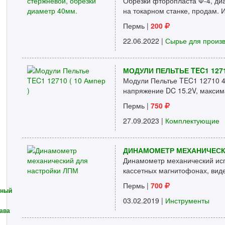
Обрезки фторопласта Ф-4, ди
на токарном станке, продам. 
Пермь
|
200
22.06.2022 |
Сырье для произ
МОДУЛИ ПЕЛЬТЬЕ TEC1 12710
Модули Пельтье TEC1 12710 
напряжение DC 15.2V, максима
Пермь
|
750
27.09.2023 |
Комплектующие
ДИНАМОМЕТР МЕХАНИЧЕСК
Динамометр механический исп
кассетных магнитофонах, вид
Пермь
|
700
нный
03.02.2019 |
Инструменты
лава