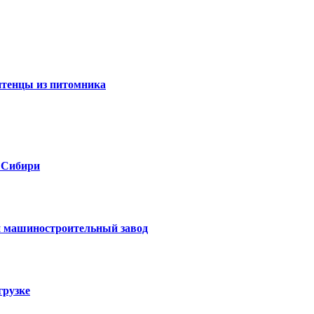
 птенцы из питомника
 Сибири
 машиностроительный завод
грузке