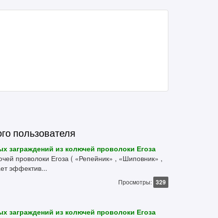
ого пользователя
х заграждений из колючей проволоки Егоза
чей проволоки Егоза ( «Репейник» , «Шиповник» ,
ет эффектив...
Просмотры:
329
х заграждений из колючей проволоки Егоза