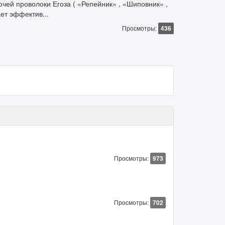
чей проволоки Егоза ( «Репейник» , «Шиповник» ,
ет эффектив...
Просмотры:
436
Просмотры:
973
Просмотры:
702