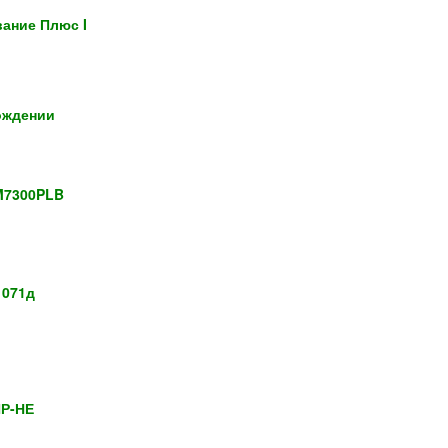
вание Плюс I
ождении
M7300PLB
 071д
ПР-НЕ