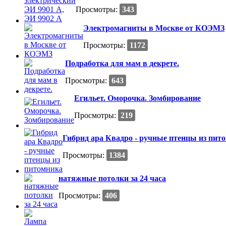
Просмотры:
343
Электромагниты в Москве от КОЭМЗ
Просмотры:
1172
Подработка для мам в декрете.
Просмотры:
643
Егильет. Оморочка. Зомбирование
Просмотры:
219
Гибрид ара Квадро - ручные птенцы из пит
Просмотры:
1384
натяжные потолки за 24 часа
Просмотры:
406