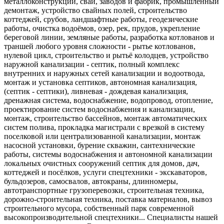
металлоконструкций, свай, заводов и фабрик, промышленный
демонтаж, устройство свайных полей, строительство
коттеджей, срубов, ландшафтные работы, геодезические
работы, очистка водоёмов, озер, рек, прудов, укрепление
береговой линии, земляные работы, разработка котлованов и
траншей любого уровня сложности - рытье котлованов,
нулевой цикл, строительство и рытьё колодцев, устройство
наружной канализации - септик, полный комплекс
внутренних и наружных сетей канализации и водоотвода,
монтаж и установка септиков, автономная канализация,
(септик - септики), ливневая - дождевая канализация,
дренажная система, водоснабжение, водопровод, отопление,
проектирование систем водоснабжения и канализации,
монтаж, строительство бассейнов, монтаж автоматических
систем полива, прокладка магистрали с врезкой в систему
поселковой или централизованной канализации, монтаж
насосной установки, бурение скважин, сантехнические
работы, системы водоснабжения и автономной канализации
локальных очистных сооружений септик для домов, дач,
коттеджей и посёлков, услуги спецтехники - экскаваторов,
бульдозеров, самосвалов, автокраны, длинномеры,
автотранспортные грузоперевозки, строительная техника,
дорожно-строительная техника, поставка материалов, вывоз
строительного мусора, собственный парк современной
высокопроизводительной спецтехники... Специалисты нашей