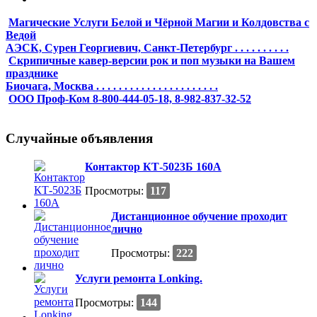
Магические Услуги Белой и Чёрной Магии и Колдовства с
Ведой
АЭСК, Сурен Георгиевич, Санкт-Петербург . . . . . . . . . .
Скрипичные кавер-версии рок и поп музыки на Вашем
празднике
Биочага, Москва . . . . . . . . . . . . . . . . . . . . . .
ООО Проф-Ком 8-800-444-05-18, 8-982-837-32-52
Случайные объявления
Контактор КТ-5023Б 160А
Просмотры:
117
Дистанционное обучение проходит
лично
Просмотры:
222
Услуги ремонта Lonking.
Просмотры:
144