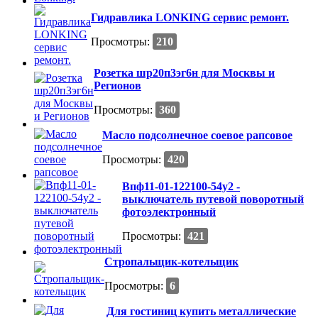
Гидравлика LONKING сервис ремонт.
Просмотры:
210
Розетка шр20п3эг6н для Москвы и
Регионов
Просмотры:
360
Масло подсолнечное соевое рапсовое
Просмотры:
420
Впф11-01-122100-54у2 -
выключатель путевой поворотный
фотоэлектронный
Просмотры:
421
Стропальщик-котельщик
Просмотры:
6
Для гостиниц купить металлические