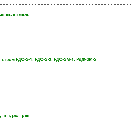
бменные смолы
ьтром РДФ-3-1, РДФ-3-2, РДФ-3М-1, РДФ-3М-2
 плп, ркл, рпп