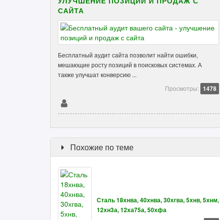
УЛУЧШЕНИЕ ПОЗИЦИЙ И ПРОДАЖ С
САЙТА
Бесплатный аудит сайта позволит найти ошибки,
мешающие росту позиций в поисковых системах. А
также улучшат конверсию ...
Просмотры:
1478
Похожие по теме
Сталь 18хнва, 40хнва, 30хгва, 5хнв, 5хнм,
12хн3а, 12ха75а, 50хфа