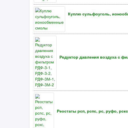
Куплю сульфоуголь, ионоо
Редуктор давления воздуха с фил
Реостаты рсп, рспс, рс, руфо, рскс,