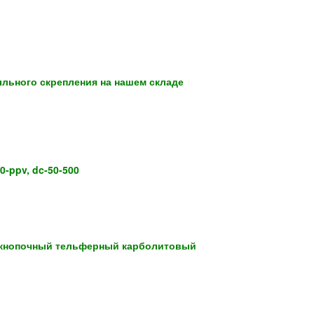
ыльного скрепления на нашем складе
-ppv, dc-50-500
я кнопочный тельферный карболитовый