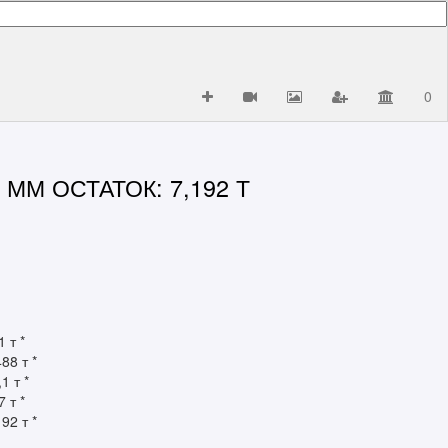
0
ММ ОСТАТОК: 7,192 Т
 т *
88 т *
1 т *
 т *
92 т *