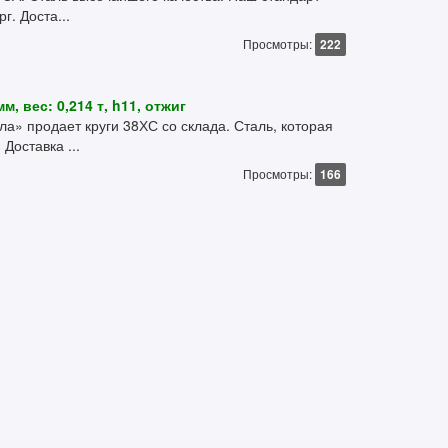
г. Доста...
Просмотры:
222
, вес: 0,214 т, h11, отжиг
» продает круги 38ХС со склада. Сталь, которая
Доставка ...
Просмотры:
166