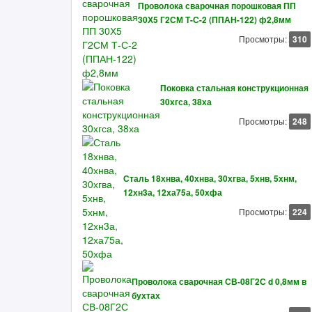
Проволока сварочная порошковая ПП
30Х5 Г2СМ Т-С-2 (ППАН-122) ф2,8мм
Просмотры:
310
Поковка стальная конструкционная
30хгса, 38ха
Просмотры:
248
Сталь 18хнва, 40хнва, 30хгва, 5хнв, 5хнм,
12хн3а, 12ха75а, 50хфа
Просмотры:
224
Проволока сварочная СВ-08Г2С d 0,8мм в
бухтах