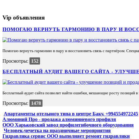
Vip объявления
ПОМОГАЮ ВЕРНУТЬ ГАРМОНИЮ В ПАРУ И ВОС
Помогаю вернуть гармонию в пару и восстановить связь с партнёром. Специа
Просмотры:
152
БЕСПЛАТНЫЙ АУДИТ ВАШЕГО САЙТА - УЛУЧШЕ
Бесплатный аудит сайта позволит найти ошибки, мешающие росту позиций в п
Просмотры:
1478
Апартаменты отельного типа в центре Баку. +994554972245
Алюминий Про - продажа алюминиевого профиля
ООО Харьковский завод профилегибочного оборудования
Человек-чечетка на праздничные мероприятия
Гидравлика сервис ООО выполняет ремонт гидравлики