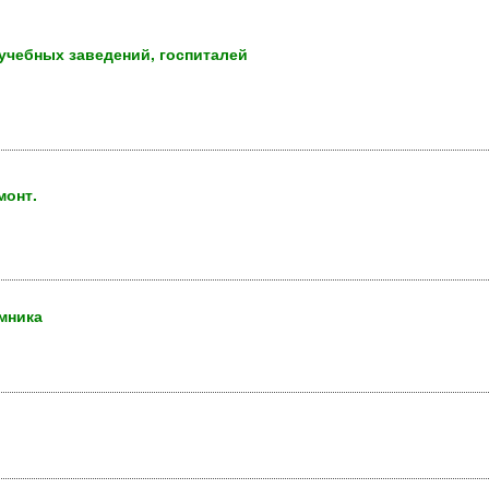
учебных заведений, госпиталей
монт.
омника