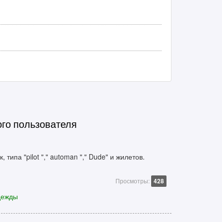
ого пользователя
 типа "pilot "," automan "," Dude" и жилетов.
Просмотры:
428
дежды