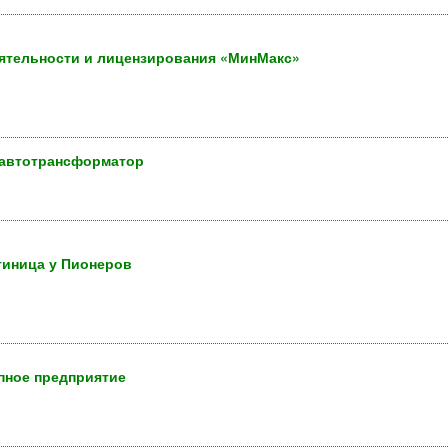
ятельности и лицензирования «МинМакс»
 автотрансформатор
тиница у Пионеров
пное предприятие