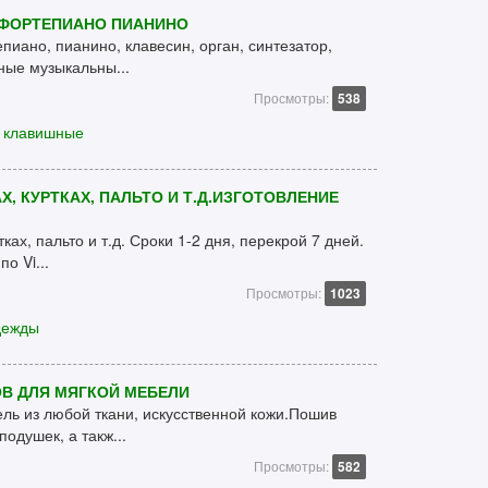
 ФОРТЕПИАНО ПИАНИНО
пиано, пианино, клавесин, орган, синтезатор,
ные музыкальны...
Просмотры:
538
е клавишные
, КУРТКАХ, ПАЛЬТО И Т.Д.ИЗГОТОВЛЕНИЕ
ках, пальто и т.д. Сроки 1-2 дня, перекрой 7 дней.
о Vi...
Просмотры:
1023
дежды
В ДЛЯ МЯГКОЙ МЕБЕЛИ
ль из любой ткани, искусственной кожи.Пошив
одушек, а такж...
Просмотры:
582