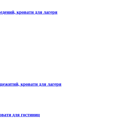
едений, кровати для лагеря
щежитий, кровати для лагеря
овати для гостиниц