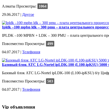
Алматы
Просмотры:
1064
29.06.2017 |
Другое
Ipldk –100 mpbn ldk – 300 pmu – плата центрального процес
IPLDK –100 MPBN + LDK – 300 PMU – плата центрального проц
Повсеместно
Просмотры:
499
04.07.2017 |
Телефония
Базовый блок АТС LG-Nortel ipLDK-100 (L100-ipKSU) 5000 т
Базовый блок АТС LG-Nortel ipLDK-100 (L100-ipKSU) б/у Цифро
Повсеместно
Просмотры:
503
04.07.2017 |
Телефония
Vip объявления