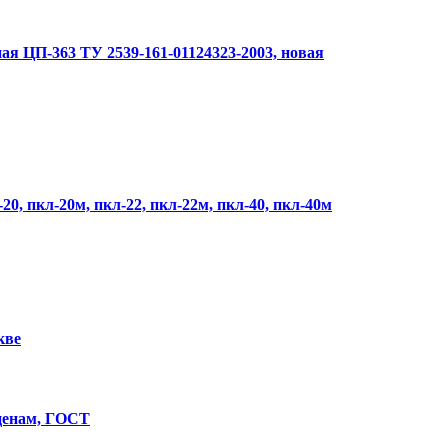
я ЦП-363 ТУ 2539-161-01124323-2003, новая
20, пкл-20м, пкл-22, пкл-22м, пкл-40, пкл-40м
кве
ценам, ГОСТ