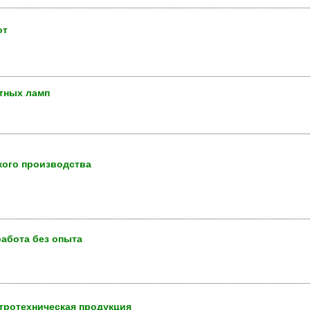
от
тных ламп
кого производства
работа без опыта
ктротехническая продукция