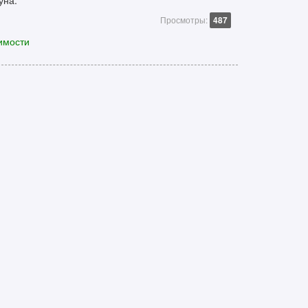
уна.
Просмотры:
487
имости