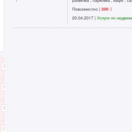
развязка , парковка , кафе , са
Повсеместно
|
200
20.04.2017 |
Услуги по недвиж