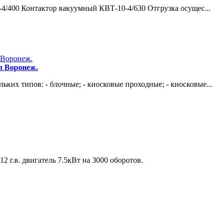
/400 Контактор вакуумный КВТ-10-4/630 Отгрузка осущес...
л Воронеж.
их типов: - блочные; - киосковые проходные; - киосковые...
 г.в. двигатель 7.5кВт на 3000 оборотов.