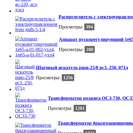
Распределитель с электроуправлени
Просмотры:
394
Аппарат пускорегулирующий 1е65-а
Просмотры:
288
Шаговый искатель рши-25/8 рс3. 250. 071д
Просмотры:
1256
Трансформатор розжига ОСЗ-730, ОСЗ
Просмотры:
1201
Трансформатор брызгозащищенный