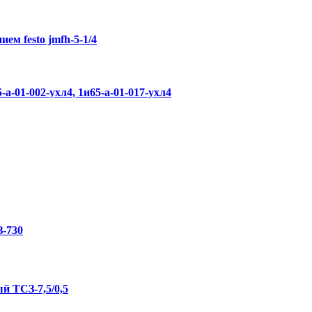
ем festo jmfh-5-1/4
-01-002-ухл4, 1и65-а-01-017-ухл4
З-730
 ТСЗ-7,5/0,5