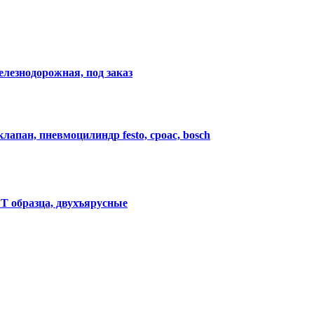
елезнодорожная, под заказ
апан, пневмоцилиндр festo, cpoac, bosch
Т образца, двухъярусные