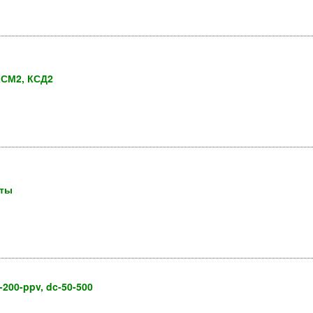
КСМ2, КСД2
оты
200-ppv, dc-50-500