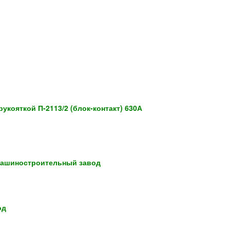
укояткой П-2113/2 (блок-контакт) 630А
машиностроительный завод
од