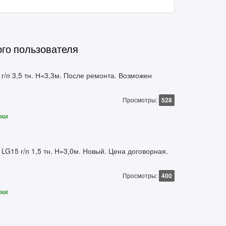
ого пользователя
г/п 3,5 тн. Н=3,3м. После ремонта. Возможен
Просмотры:
528
ики
LG15 г/п 1,5 тн. Н=3,0м. Новый. Цена договорная.
Просмотры:
400
ики