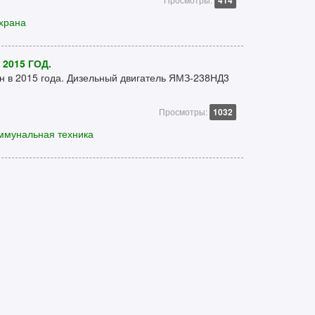
414
храна
2015 ГОД.
н в 2015 года. Дизельный двигатель ЯМЗ-238НД3
Просмотры:
1032
ммунальная техника