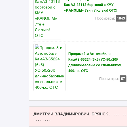
КамАЗ-43118 бортовой с КМУ
«KANGLIM» 7тн + Люлька! ОТС!
Просмотры:
1843
Продам: 3-и Автомобиля
КамАЗ-65224 (6х6) УС-50х20К
длиннобазовые со спальником,
400л.с. ОТС
Просмотры:
57
ДМИТРИЙ ВЛАДИМИРОВИЧ, БРЯНСК . . . . . . . .
. . . . . . . .