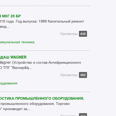
 МКГ 25 БР
15 года. Год выпуска: 1989 Капитальный ремонт
вод...
Просмотры:
445
ммунальная техника
НДАШ WAGNER
gner (Устройство и состав Антифрикционного
 ТПГ "Вагнер&q...
Просмотры:
492
орудования
ОСТИКА ПРОМЫШЛЕННОГО ОБОРУДОВАНИЯ.
 промышленного оборудования. Торгово-
 производит за...
Просмотры: