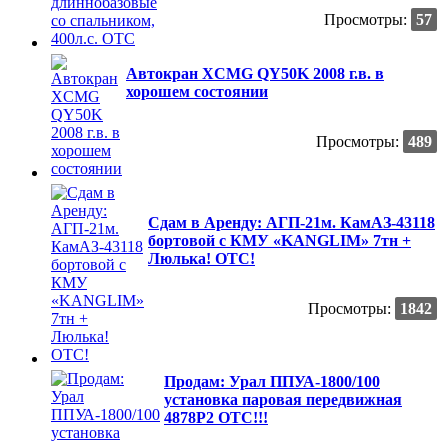
Просмотры:
57
Автокран XCMG QY50K 2008 г.в. в
хорошем состоянии
Просмотры:
489
Сдам в Аренду: АГП-21м. КамАЗ-43118
бортовой с КМУ «KANGLIM» 7тн +
Люлька! ОТС!
Просмотры:
1842
Продам: Урал ППУА-1800/100
установка паровая передвижная
4878Р2 ОТС!!!