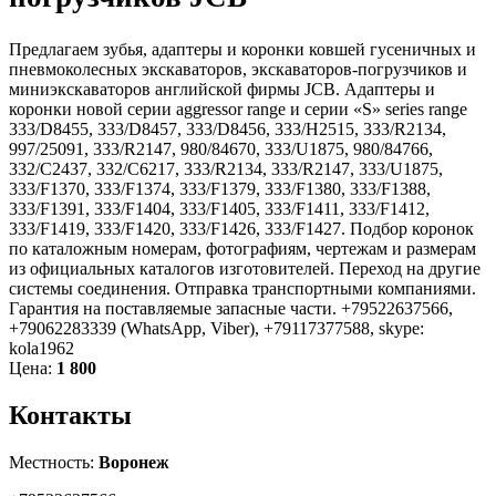
Предлагаем зубья, адаптеры и коронки ковшей гусеничных и
пневмоколесных экскаваторов, экскаваторов-погрузчиков и
миниэкскаваторов английской фирмы JCB. Адаптеры и
коронки новой серии aggressor range и серии «S» series range
333/D8455, 333/D8457, 333/D8456, 333/H2515, 333/R2134,
997/25091, 333/R2147, 980/84670, 333/U1875, 980/84766,
332/C2437, 332/C6217, 333/R2134, 333/R2147, 333/U1875,
333/F1370, 333/F1374, 333/F1379, 333/F1380, 333/F1388,
333/F1391, 333/F1404, 333/F1405, 333/F1411, 333/F1412,
333/F1419, 333/F1420, 333/F1426, 333/F1427. Подбор коронок
по каталожным номерам, фотографиям, чертежам и размерам
из официальных каталогов изготовителей. Переход на другие
системы соединения. Отправка транспортными компаниями.
Гарантия на поставляемые запасные части. +79522637566,
+79062283339 (WhatsApp, Viber), +79117377588, skype:
kola1962
Цена:
1 800
Контакты
Местность:
Воронеж