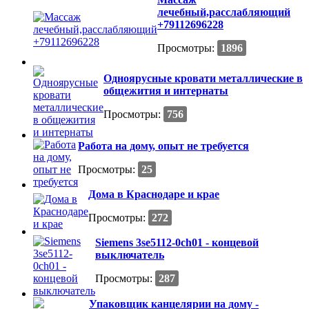
лечебный,расслабляющий
+79112696228
Просмотры:
1896
Одноярусные кровати металлические в
общежития и интернаты
Просмотры:
756
Работа на дому, опыт не требуется
Просмотры:
25
Дома в Краснодаре и крае
Просмотры:
272
Siemens 3se5112-0ch01 - концевой
выключатель
Просмотры:
287
Упаковщик канцелярии на дому -