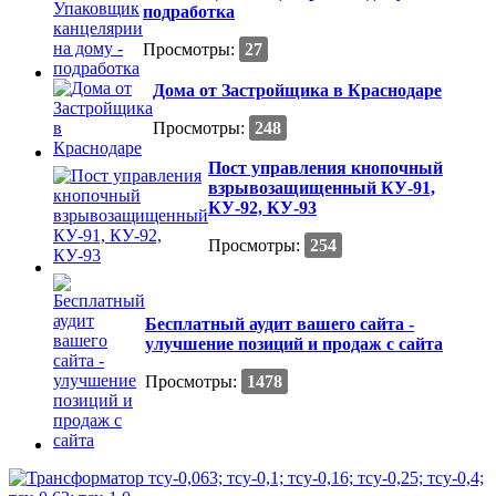
подработка
Просмотры:
27
Дома от Застройщика в Краснодаре
Просмотры:
248
Пост управления кнопочный
взрывозащищенный КУ-91,
КУ-92, КУ-93
Просмотры:
254
Бесплатный аудит вашего сайта -
улучшение позиций и продаж с сайта
Просмотры:
1478