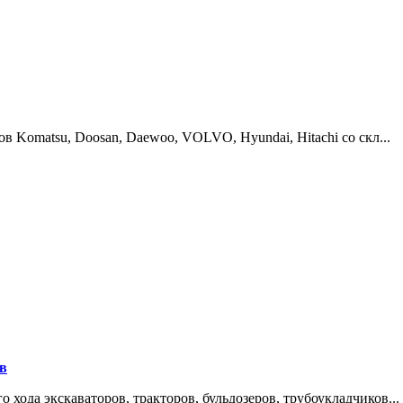
в Komatsu, Doosan, Daewoo, VOLVO, Hyundai, Hitachi со скл...
ов
хода экскаваторов, тракторов, бульдозеров, трубоукладчиков...