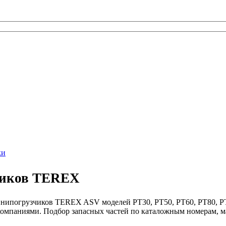
ки
чиков TEREX
инипогрузчиков TEREX ASV моделей PT30, PT50, PT60, PT80, PT
компаниями. Подбор запасных частей по каталожным номерам, м