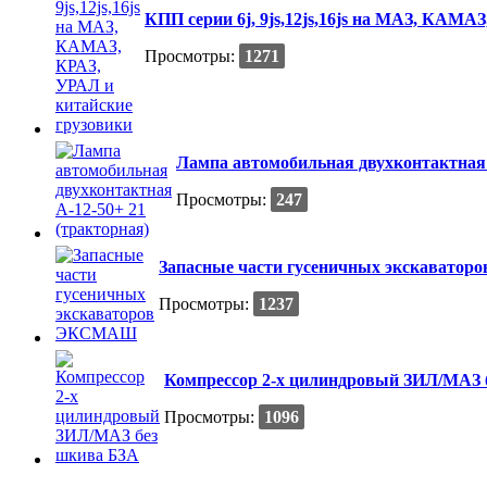
КПП серии 6j, 9js,12js,16js на МАЗ, КАМА
Просмотры:
1271
Лампа автомобильная двухконтактная 
Просмотры:
247
Запасные части гусеничных экскават
Просмотры:
1237
Компрессор 2-х цилиндровый ЗИЛ/МАЗ 
Просмотры:
1096