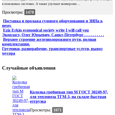
в поисковых системах. А также улучшат конверсию ...
Просмотры:
1478
Поставка и продажа судового оборудования и ЗИПа к
нему.
Eziz Erkin economical society write I will call you
Экопласт, Олег Юрьевич, Санкт-Петербург . . . . . . . . . .
Верхнее строение железнодорожного пути, полная
комплектация.
Грузчики, разнорабочие, транспортные услуги, вывоз
мусора
Случайные объявления
Колодка гребневая тип М ГОСТ 30249-97,
для тепловоза ТГМ-3, на складе быстрая
отгрузка
Просмотры:
1071