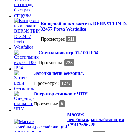
Концевой выключатель BERNSTEIN D-
32457 Рorta Westfalica
Просмотры:
511
Светильник нср 01-100 IP54
Просмотры:
233
Заточка цепи бензопил.
Просмотры:
1277
Оператор станков с ЧПУ
Просмотры:
8
Массаж
лечебный,расслабляющий
+79112696228