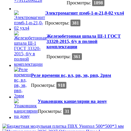
Просмотры:
1898
Электромагнит пэм6-1-н-21,0-02 ухл4
Просмотры:
381
Железобетонная шпала Ш-1 ГОСТ
33320-2015, б/у в полной
комплектации
Просмотры:
361
Реле времени вс, вл, рв, эв, рвп, 2рвм
Просмотры:
918
Упаковщик канцелярии на дому
Просмотры:
31