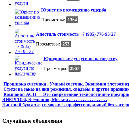
Юрист по возмещению ущерба
Просмотры:
1364
Апостиль стоимость +7 (985) 776-95-27
Просмотры:
253
Юридические услуги по наследству
Просмотры:
2967
Прошивка счетчика , Умный счетчик, Экономия элетроэне
Стихи на заказ на дни рождения, свадьбы и другие праздни
Компания АСП — Это современное технологичное предпри
ЭНЕРГО94, Компания, Москва . . . . . . . . . . . . . . . . .
Частный бухгалтер в москве - профессиональный бухгалтер
Случайные объявления