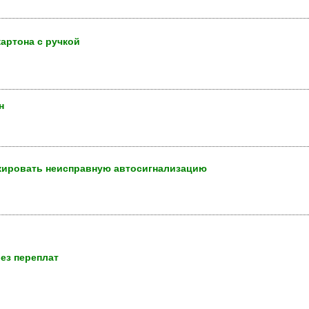
артона с ручкой
н
кировать неисправную автосигнализацию
без переплат