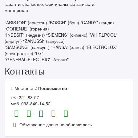
гарантия, качество. Оригинальные запчасти.
мастерская
“ARISTON” (аристон) “BOSCH” (бош) “CANDY” (канди)
“GORENJE” (горения)
“INDESIT” (индезит) “SIEMENS” (сименс) “WHIRLPOOL”
(вирпул) “ZANUSSI" (занусси)
"SAMSUNG" (самсунг) "HANSA" (ханса) "ELECTROLUX"
(электролюкс) "LG"
"GENERAL ELECTRIC" "Атлант"
Контакты
Местность:
Повсеместно
тел 221-88-57
моб. 098-849-14-52
Объявление давно не обновлялось