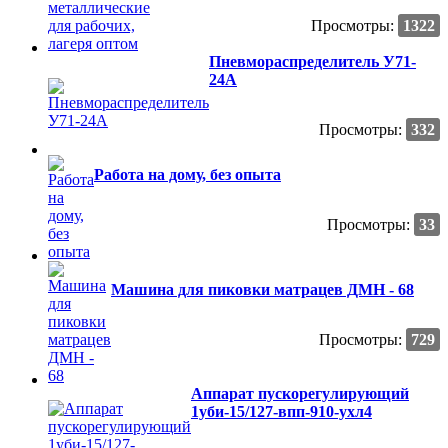
Просмотры:
1322
Пневмораспределитель У71-
24А
Просмотры:
332
Работа на дому, без опыта
Просмотры:
33
Машина для пиковки матрацев ДМН - 68
Просмотры:
729
Аппарат пускорегулирующий
1уби-15/127-впп-910-ухл4