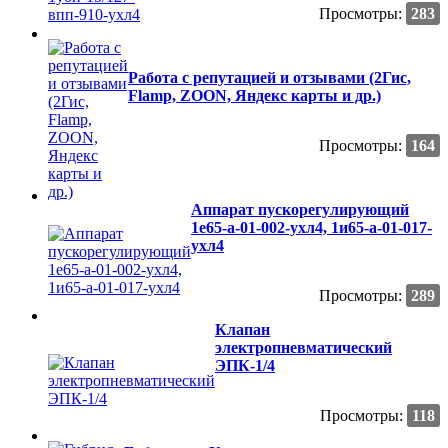
Просмотры:
283
Работа с репутацией и отзывами (2Гис,
Flamp, ZOON, Яндекс карты и др.)
Просмотры:
164
Аппарат пускорегулирующий
1е65-а-01-002-ухл4, 1и65-а-01-017-
ухл4
Просмотры:
289
Клапан
электропневматический
ЭПК-1/4
Просмотры:
118