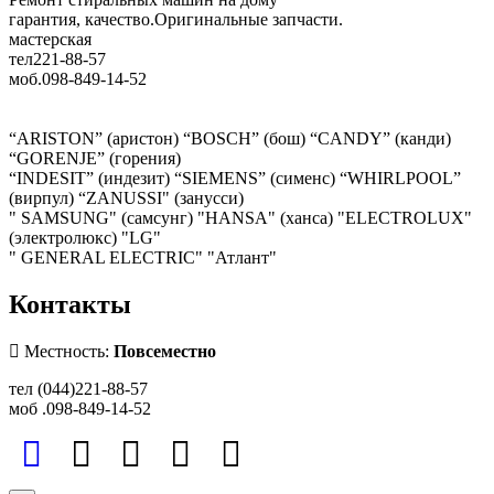
гарантия, качество.Оригинальные запчасти.
мастерская
тел221-88-57
моб.098-849-14-52
“ARISTON” (аристон) “BOSCH” (бош) “CANDY” (канди)
“GORENJE” (горения)
“INDESIT” (индезит) “SIEMENS” (сименс) “WHIRLPOOL”
(вирпул) “ZANUSSI" (занусси)
" SAMSUNG" (самсунг) "HANSA" (ханса) "ELECTROLUX"
(электролюкс) "LG"
" GENERAL ELECTRIC" "Атлант"
Контакты
Местность:
Повсеместно
тел (044)221-88-57
моб .098-849-14-52